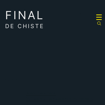
FINAL
RULETA
☰
DE
CHISTES
DE CHISTE
inútil
Bueno para nada
Software y Hardware que no necesito
#nousoware