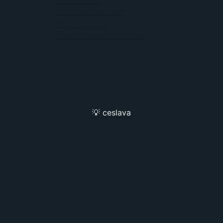
Funciona peor que
Más inútil que
Tiene menos futuro que
💡 ceslava