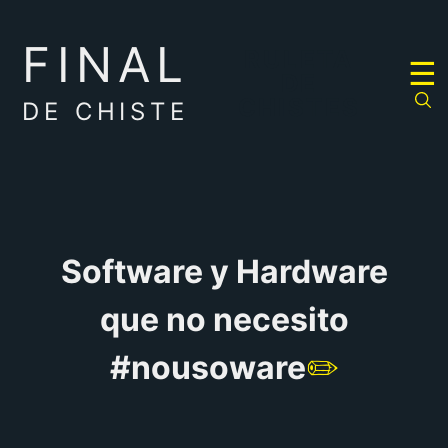
FINAL
RULETA
☰
DE
CHISTES
DE CHISTE
Software y Hardware
que no necesito
#nousoware
✏️