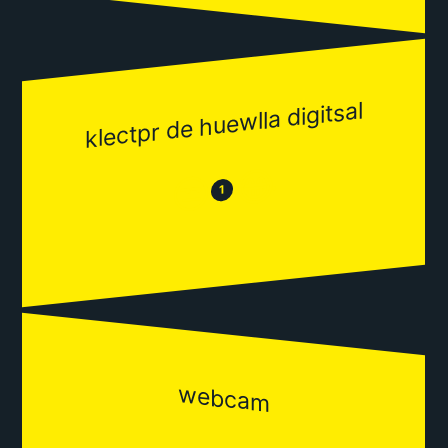
klectpr de huewlla digitsal
😂
😒
1
webcam