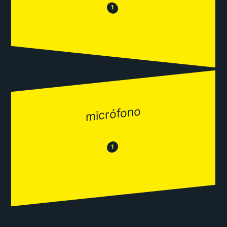
😒
😂
1
micrófono
😂
😒
1