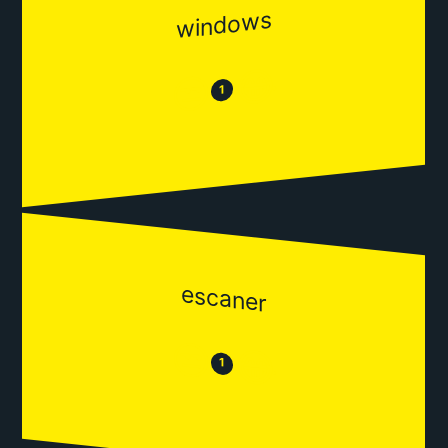
windows
😂
😒
1
escaner
😒
😂
1