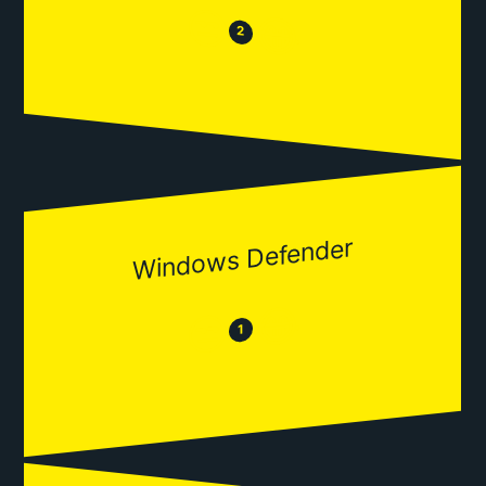
😒
😂
2
Windows Defender
😂
😒
1