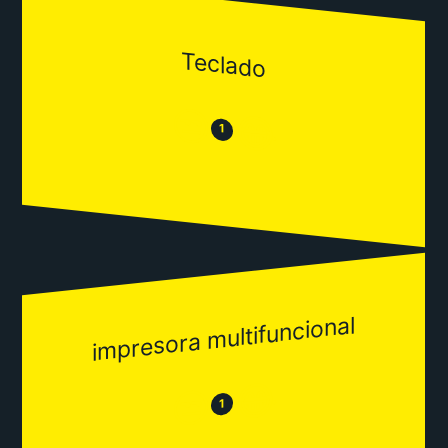
Teclado
😒
😂
1
impresora multifuncional
😂
😒
1