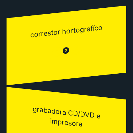
correstor hortografíco
😂
😒
3
grabadora CD/DVD e
im
presora