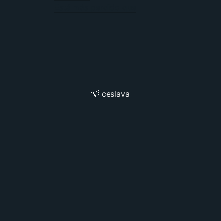
Está más perdido que
💡 ceslava