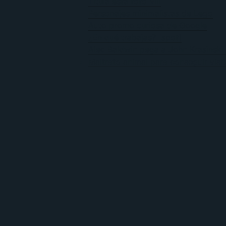
Titula esta foto VIII
Personajes minimalistas de Lego
Auto promo curiosa de Google
¿En qué trabajas? [spot]
Alec Baldwin pega a John Krasinski 
Maltrato animal para conseguir visi