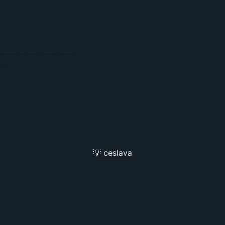
por el béisbol [spot]
tas
💡 ceslava