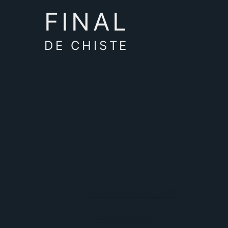
FINAL
DE CHISTE
publicidad
Titula este anuncio XXI
Titula este anuncio XX
Titula esta foto IX