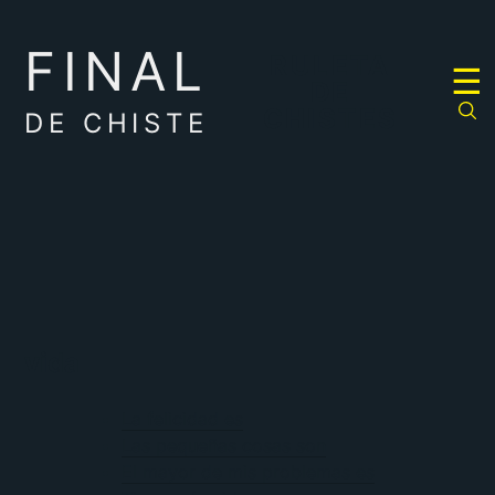
FINAL
RULETA
☰
DE
CHISTES
DE CHISTE
vida
La felicidad es
Las pequeñas cosas son
El mayor de mis problemas es