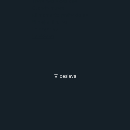
Tiene más vidas que
Cuando muera
Mi momento preferido es
El mejor final es
Lo mejor es
La vida es
💡 ceslava