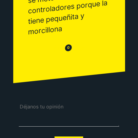
controladores porque la
tiene pequeñita y
morcillona
😂
😒
0