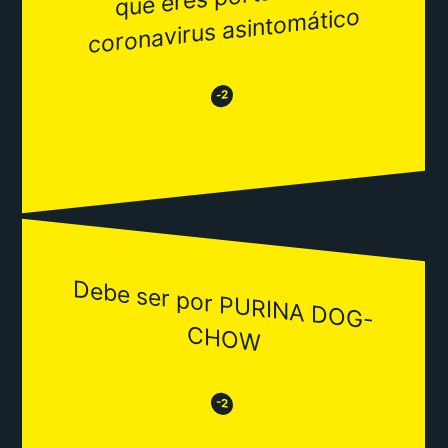
mático
😂
😒
-2
Debe ser por PURINA DOG-
CHOW
😒
😂
-2