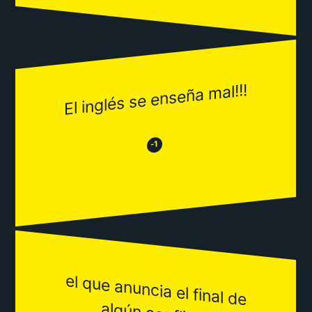
El inglés se enseña mal!!!
😂
😒
-1
el que anuncia el final de