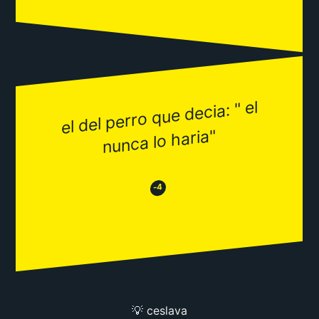
el del perro que decia: " el
nunca lo haria"
😂
😒
-4
💡 ceslava