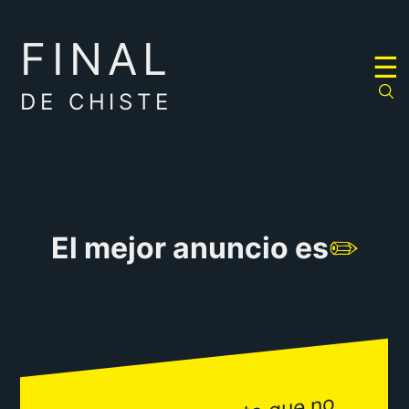
FINAL
RULETA
☰
DE
CHISTES
DE CHISTE
El mejor anuncio es
✏️