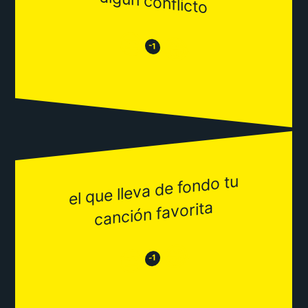
algún conflicto
😒
😂
-1
el que lleva de fondo tu
canción favorita
😂
😒
-1