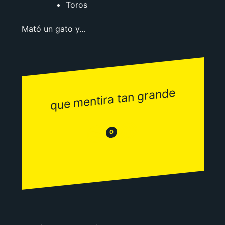
Toros
Mató un gato y…
que mentira tan grande
😂
😒
0