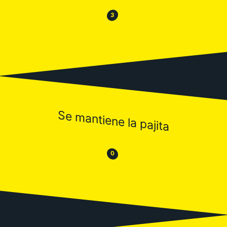
😂
😒
3
Se mantiene la pajita
😒
😂
0