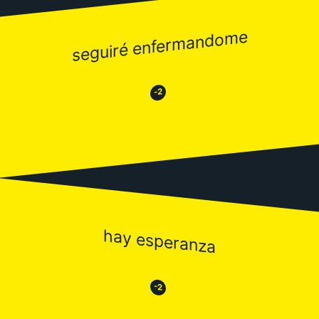
seguiré enfermandome
😂
😒
-2
hay esperanza
😒
😂
-2