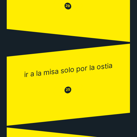
😒
😂
29
ir a la misa solo por la ostia
😂
😒
25