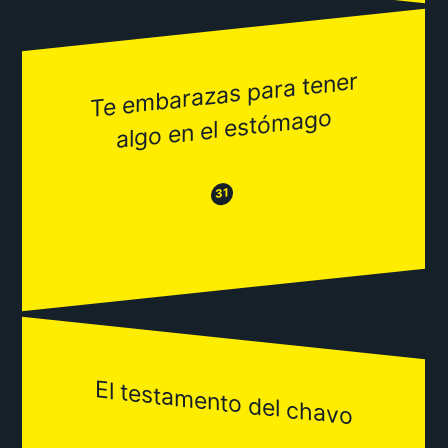
Te e
mbarazas para tener
algo en el estó
mago
😂
😒
31
El testamento del chavo