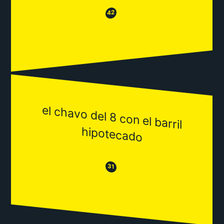
😂
😒
42
el chavo del 8 con el barril
hipotecado
😒
😂
31