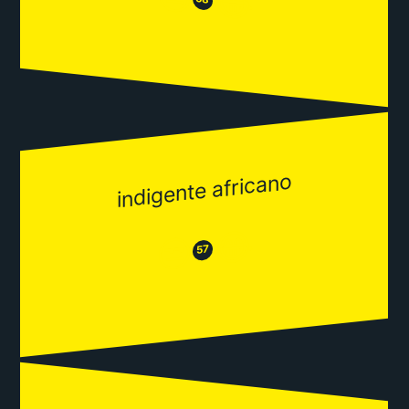
😂
indigente africano
😂
😒
57