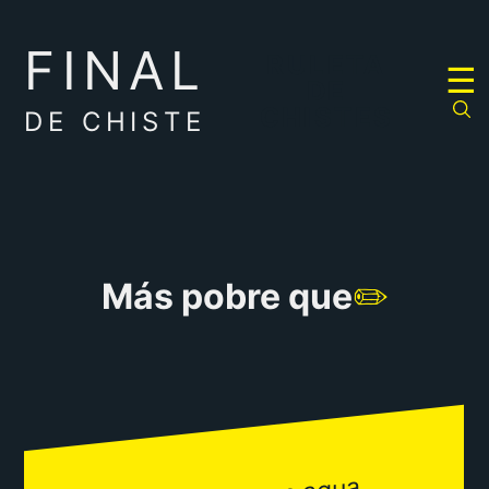
FINAL
RULETA
☰
DE
CHISTES
DE CHISTE
Más pobre que
✏️