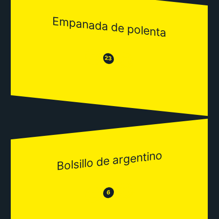
Empanada de polenta
😒
😂
23
Bolsillo de argentino
😂
😒
6