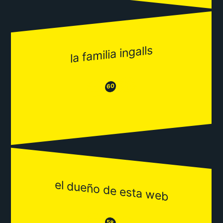
la familia ingalls
😂
😒
60
el dueño de esta web
😒
58