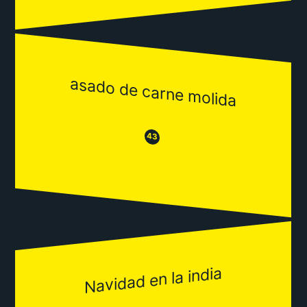
asado de carne molida
😒
😂
43
Navidad en la india