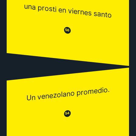
una prosti en viernes santo
😒
😂
56
Un venezolano promedio.
😂
😒
54