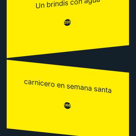
Un brindis con agua
😂
😒
255
carnicero en semana santa
😒
😂
166