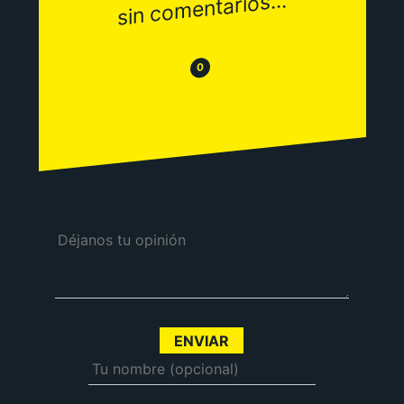
sin comentarios...
😂
😒
0