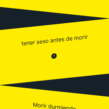
tener sexo antes de morir
😂
😒
1
Morir durmiendo