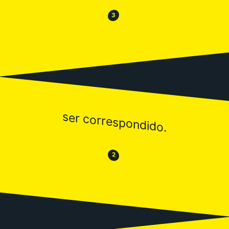
😂
😒
3
ser correspondido.
😒
😂
2