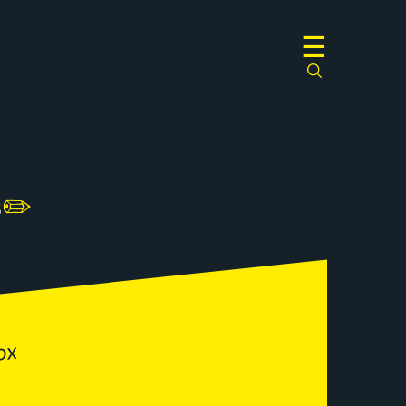
☰
s
✏️
ox