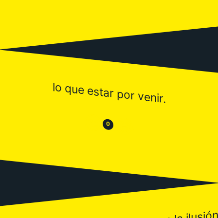
lo que estar por venir.
😒
😂
0