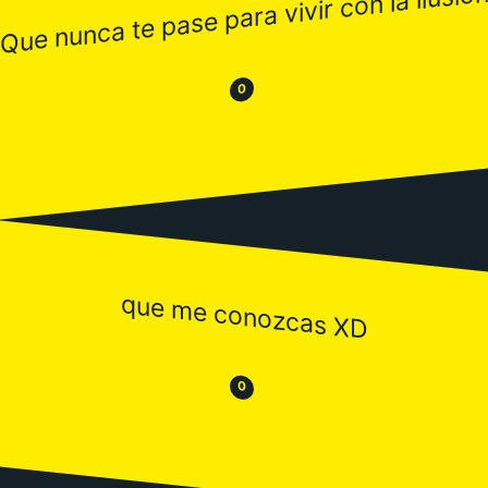
Que nunca te pase para vivir con la ilusió
😂
😒
0
que me conozcas XD
😒
😂
0