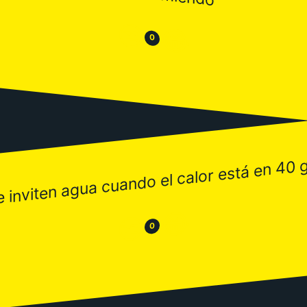
😒
😂
0
e inviten agua cuando el calor está en 40 
😂
😒
0