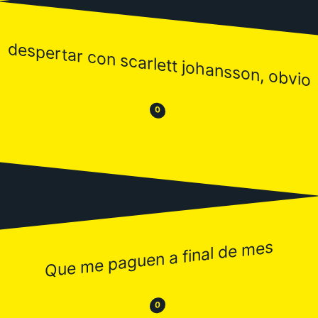
despertar con scarlett johansson, obvio
😒
😂
0
Que me paguen a final de mes
😂
😒
0