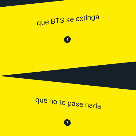
que BTS se extinga
😂
😒
1
que no te pase nada
😒
😂
1