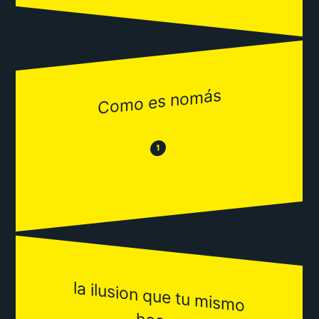
Como es nomás
😂
😒
1
la ilusion que tu m
ism
o