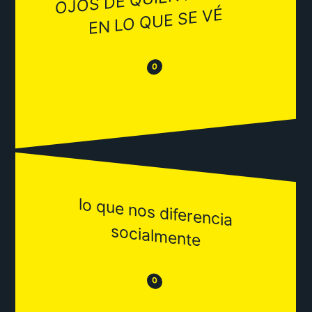
EN LO QUE SE VÉ
😂
😒
0
lo que nos diferencia
socialm
ente
😒
😂
0