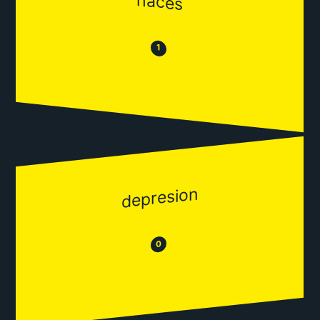
haces
😒
😂
1
depresion
😂
😒
0