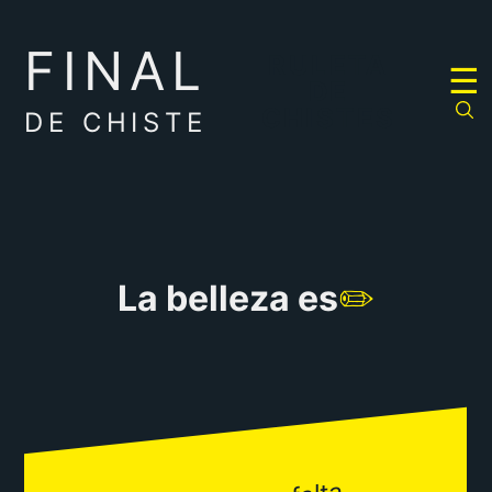
FINAL
RULETA
☰
DE
CHISTES
DE CHISTE
La belleza es
✏️