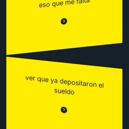
eso que me falta
😂
😒
3
ver que ya depositaron el
sueldo
😒
😂
3