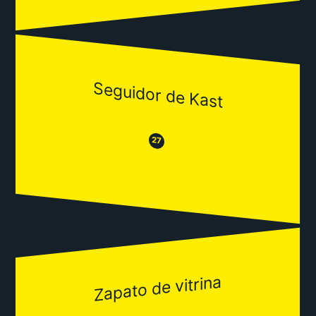
Seguidor de Kast
😒
😂
27
Zapato de vitrina