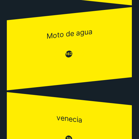
Moto de agua
😂
😒
162
venecia
😒
70