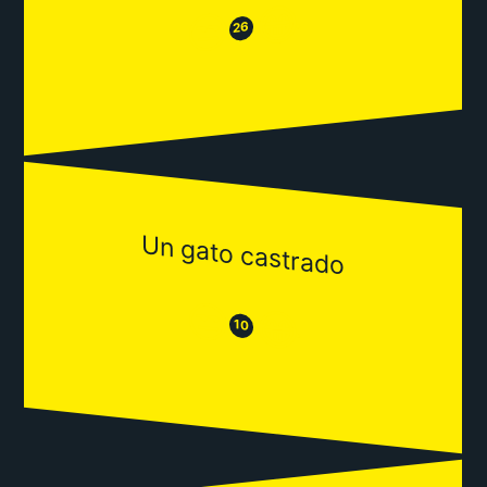
😂
😒
26
Un gato castrado
😒
😂
10