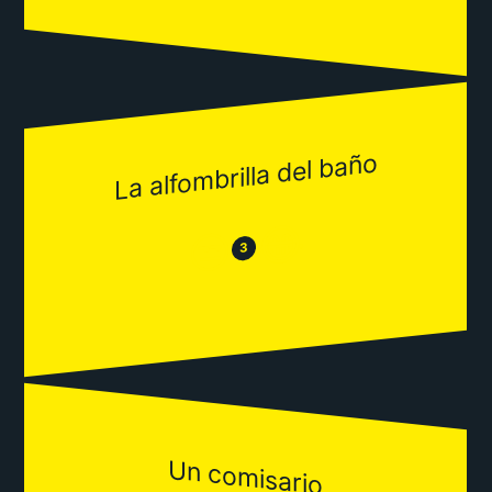
La alfombrilla del baño
😂
😒
3
Un comisario