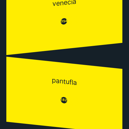
venecia
😂
😒
354
pantufla
😒
😂
182