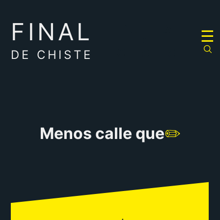
FINAL
RULETA
☰
DE
CHISTES
DE CHISTE
Menos calle que
✏️