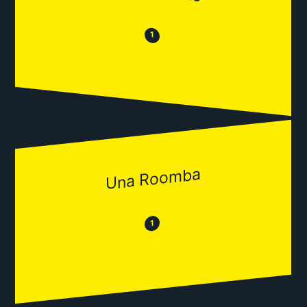
😒
😂
1
Una Roomba
😂
😒
1