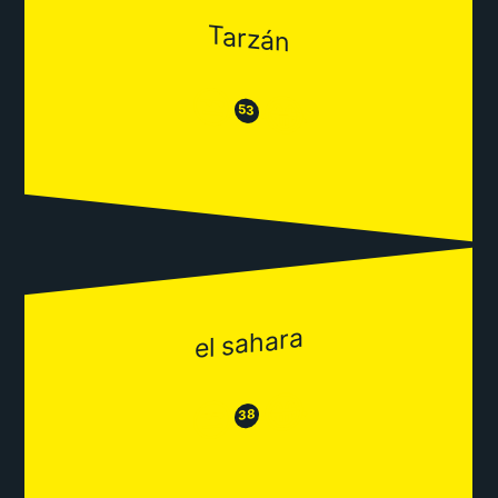
Tarzán
😒
😂
53
el sahara
😂
😒
38