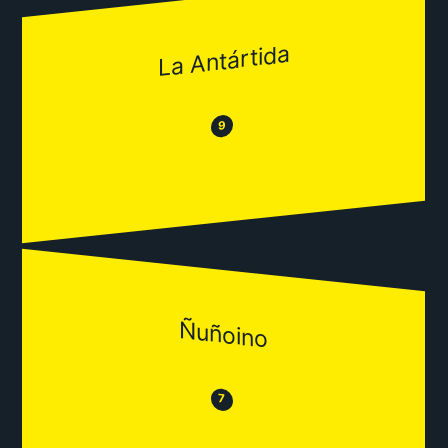
La Antártida
😂
😒
9
Ñuñoino
😒
😂
7