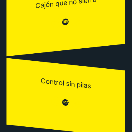
Cajón que no sierra
😂
😒
1553
Control sin pilas
😒
😂
1272