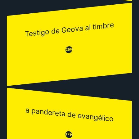
Testigo de Geova al timbre
😂
😒
256
a pandereta de evangélico
😒
😂
179