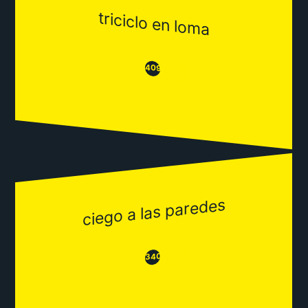
triciclo en loma
😒
😂
409
ciego a las paredes
😂
😒
340