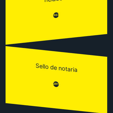
😂
😒
303
Sello de notaria
😒
😂
291