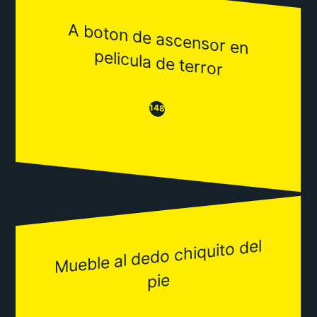
A boton de ascensor en
pelicula de terror
😒
😂
148
Mueble al dedo chiquito del
pie