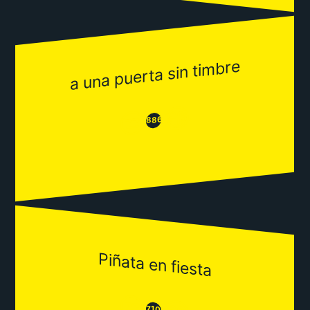
a una puerta sin timbre
😂
😒
886
Piñata en fiesta
😒
710