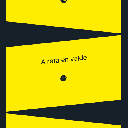
😂
A rata en valde
😂
😒
596