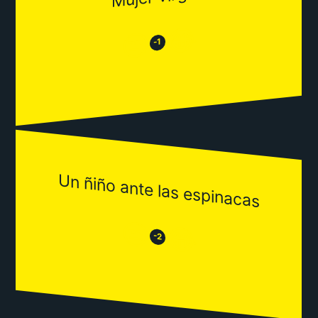
😂
😒
-1
Un ñiño ante las espinacas
😒
😂
-2