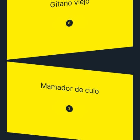
Gitano viejo
😂
😒
8
Mamador de culo
😒
😂
2