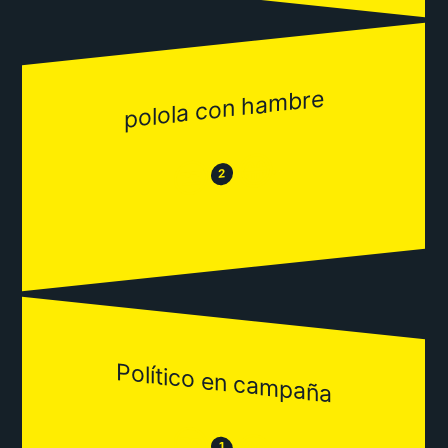
polola con hambre
😂
😒
2
Político en campaña
😒
1