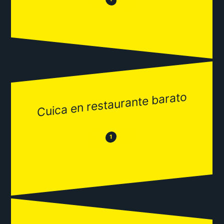
😂
Cuica en restaurante barato
😂
😒
1