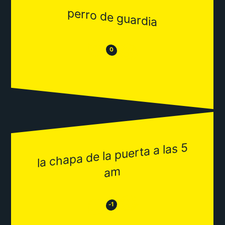
perro de guardia
😒
😂
0
la chapa de la puerta a las 5
a
m
😂
😒
-1