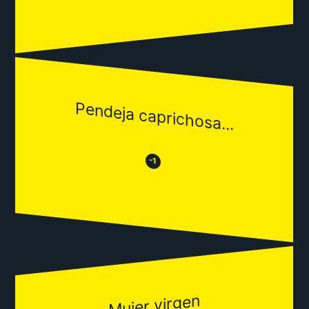
Pendeja caprichosa...
😒
😂
-1
Mujer virgen