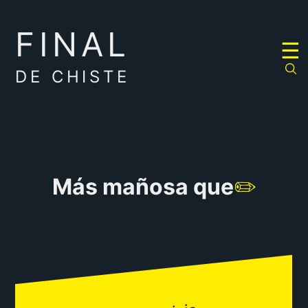
FINAL
RULETA
☰
DE
CHISTES
DE CHISTE
Más mañosa que
✏️