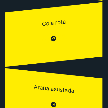
Cola rota
😂
😒
-3
Araña asustada
😒
😂
-4