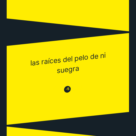
las raíces del pelo de ni
suegra
😂
😒
-5