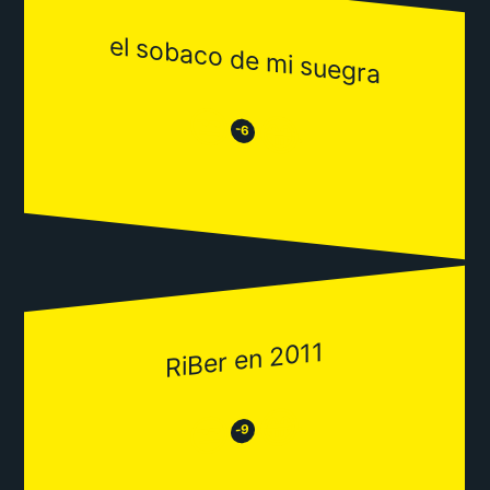
el sobaco de mi suegra
😒
😂
-6
RiBer en 2011
😂
😒
-9