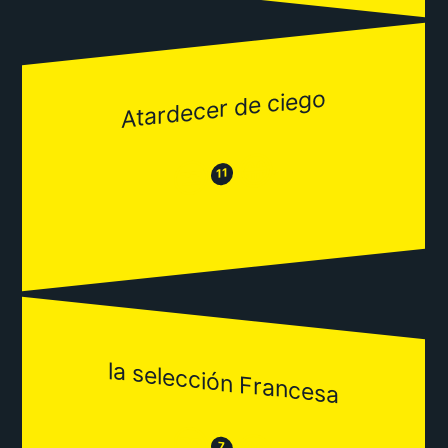
Atardecer de ciego
😂
😒
11
la selección Francesa
😒
7