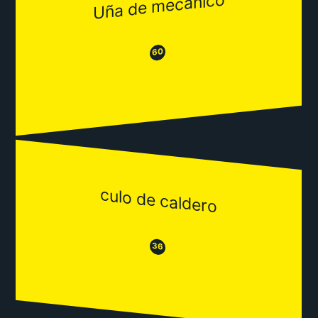
Uña de mecanico
😂
😒
60
culo de caldero
😒
😂
36