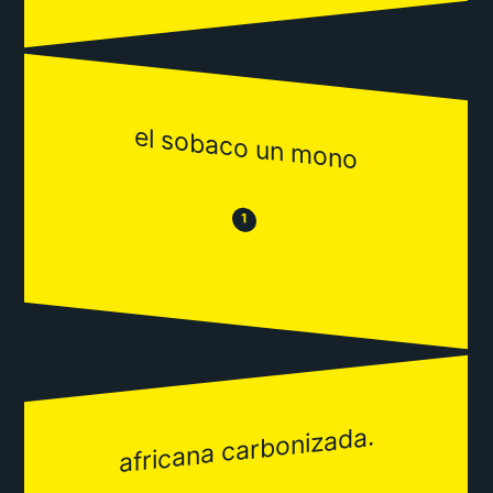
el sobaco un mono
😒
😂
1
africana carbonizada.