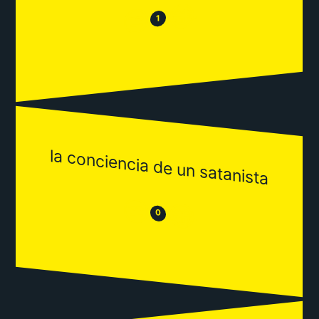
😂
😒
1
la conciencia de un satanista
😒
😂
0