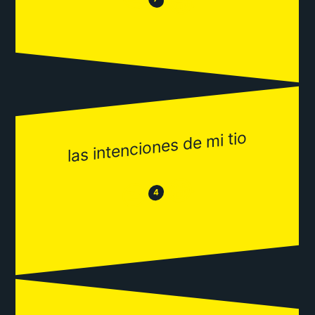
😂
las intenciones de mi tio
😂
😒
4