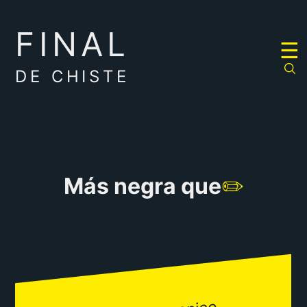
FINAL
RULETA
☰
DE
CHISTES
DE CHISTE
Más negra que
✏️