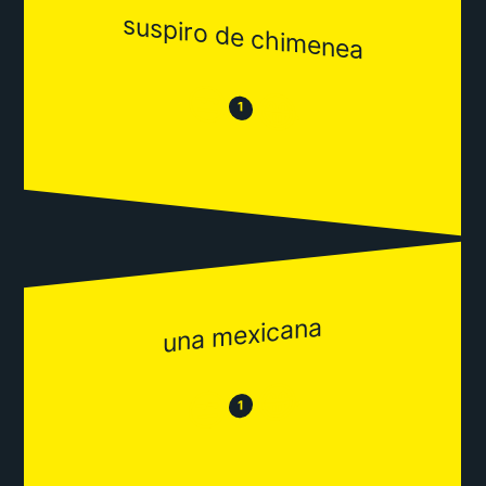
suspiro de chimenea
😒
😂
1
una mexicana
😂
😒
1