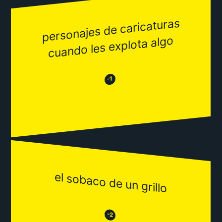
personajes de caricaturas
cuando les explota algo
😂
😒
-1
el sobaco de un grillo
😒
😂
-2