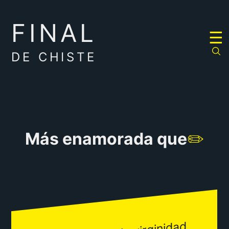
FINAL
RULETA
☰
DE
CHISTES
DE CHISTE
Más enamorada que
✏️