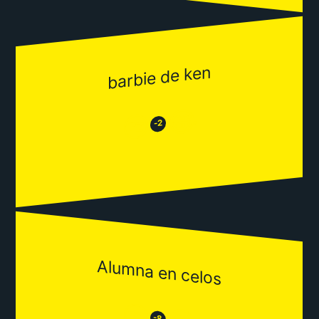
barbie de ken
😂
😒
-2
Alumna en celos
😒
-8