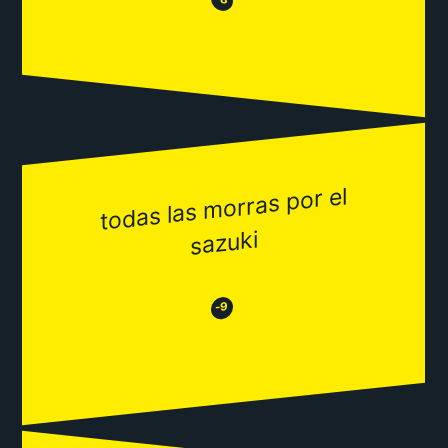
😂
todas las
morras por el
sazuki
😂
😒
-9