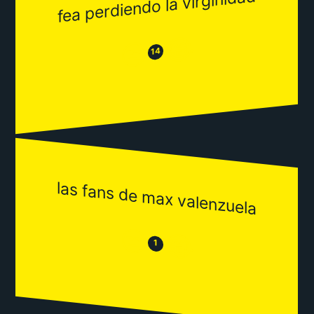
fea perdiendo la virginidad
😂
😒
14
las fans de max valenzuela
😒
😂
1