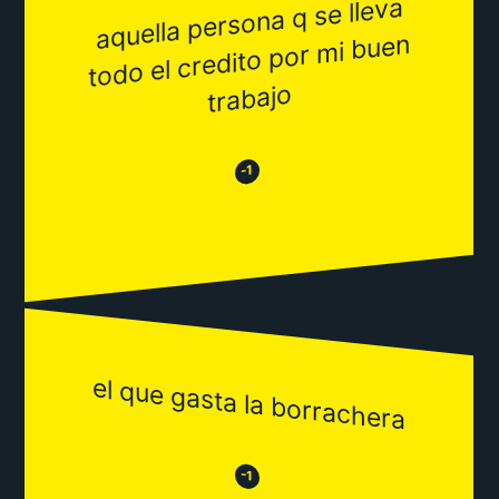
aquella persona q se lleva
todo el credito por
mi buen
trabajo
😂
😒
-1
el que gasta la borrachera
😒
😂
-1