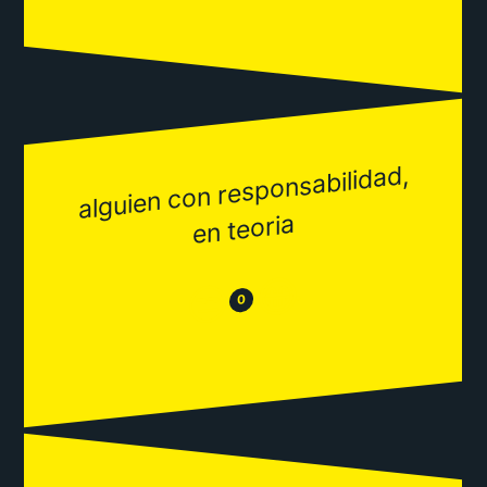
alguien con responsabilidad,
en teoria
😂
😒
0