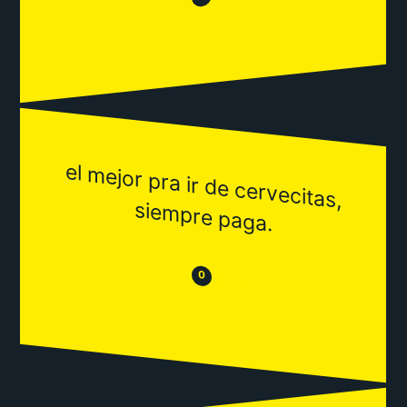
el m
ejor pra ir de cervecitas,
siem
pre paga.
😒
😂
0