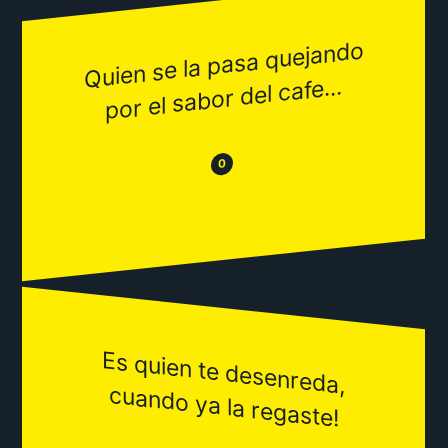
Quien se la pasa quejando
por el sabor del cafe...
😂
😒
0
Es quien te desenreda,
cuando ya la regaste!