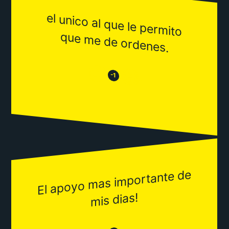
el unico al que le perm
ito
que m
e de ordenes.
😒
😂
-1
El apoyo
mas i
mportante de
mis dias!