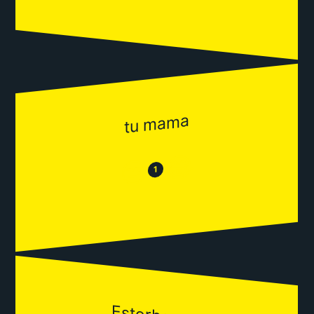
tu mama
😂
😒
1