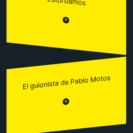
Estorbamos
😒
😂
0
El guionista de Pablo Motos
😂
😒
0