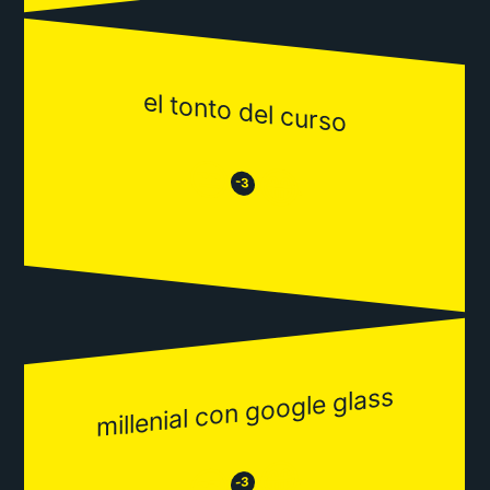
el tonto del curso
😒
😂
-3
millenial con google glass
😂
😒
-3