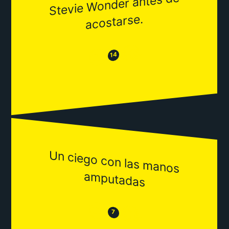
Stevie
Wonder antes de
acostarse.
😂
😒
14
Un ciego con las m
anos
am
putadas
😒
😂
7