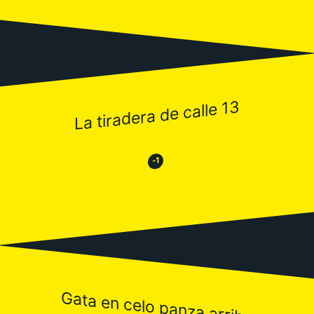
La tiradera de calle 13
😂
😒
-1
Gata en celo panza arriba