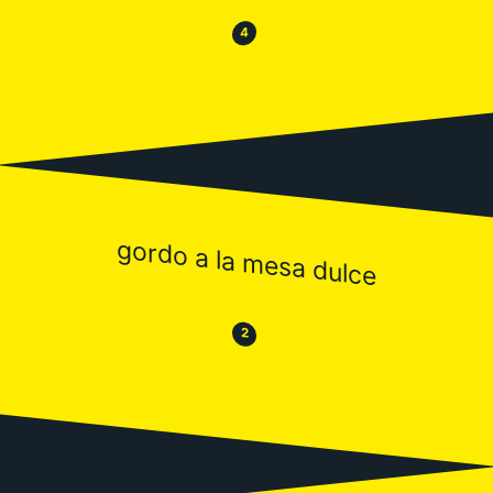
😂
😒
4
gordo a la mesa dulce
😒
😂
2