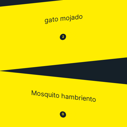
gato mojado
😂
😒
2
Mosquito hambriento
😒
😂
0