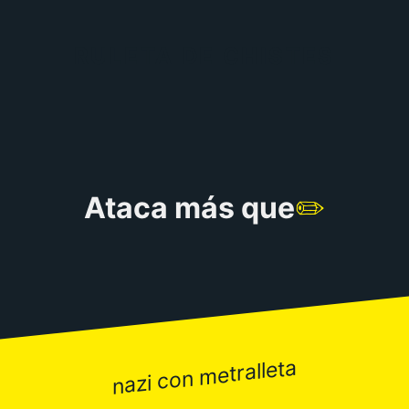
RULETA DE CHISTES
Ataca más que
✏️
nazi con metralleta