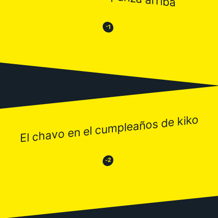
😒
😂
-1
El chavo en el cumpleaños de kiko
😂
😒
-2