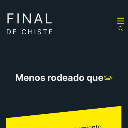
FINAL
RULETA
☰
DE
CHISTES
DE CHISTE
Menos rodeado que
✏️