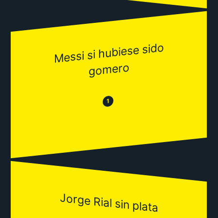
Messi si hubiese sido
go
mero
😂
😒
1
Jorge Rial sin plata