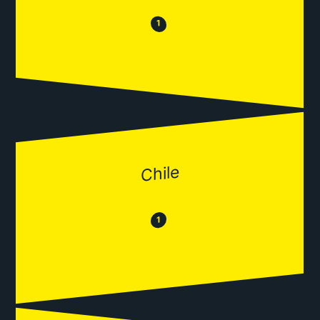
😒
😂
1
Chile
😂
😒
1