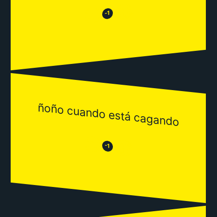
😂
😒
-1
ñoño cuando está cagando
😒
😂
-1