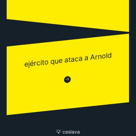
ejército que ataca a Arnold
😂
😒
-1
💡 ceslava