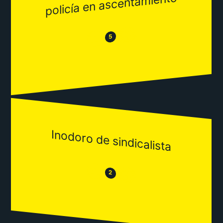
policía en ascentamiento
😂
😒
5
Inodoro de sindicalista
😒
😂
2