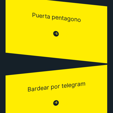
Puerta pentagono
😒
😂
-5
Bardear por telegram
😂
😒
-6