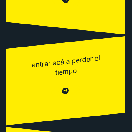
😂
entrar acá a perder el
tie
mpo
😂
😒
-4