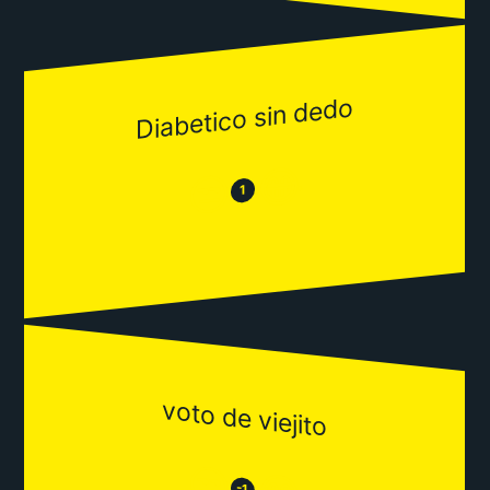
Diabetico sin dedo
😂
😒
1
voto de viejito
😒
-1