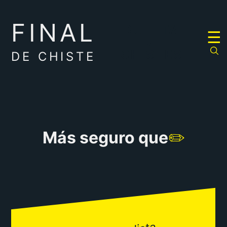
FINAL
RULETA
☰
DE
CHISTES
DE CHISTE
Más seguro que
✏️