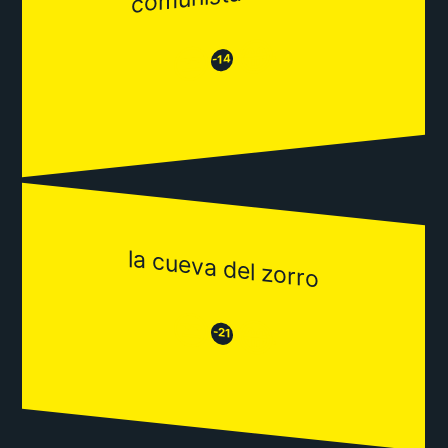
😂
😒
-14
la cueva del zorro
😒
😂
-21