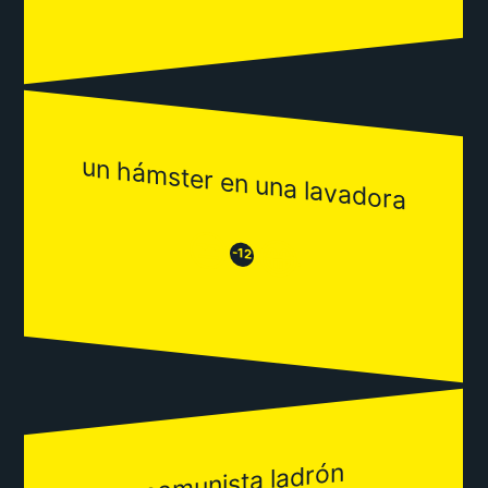
un hámster en una lavadora
😒
😂
-12
comunista ladrón