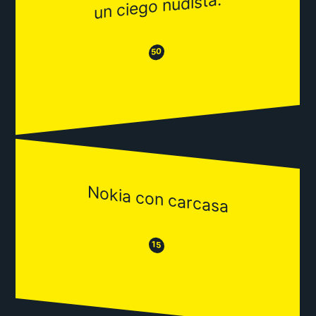
un ciego nudista.
😂
😒
50
Nokia con carcasa
😒
😂
15