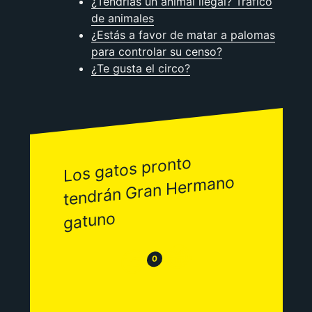
¿Tendrías un animal ilegal? Tráfico
de animales
¿Estás a favor de matar a palomas
para controlar su censo?
¿Te gusta el circo?
Los gatos pronto
tendrán Gran Her
mano
gatuno
😂
😒
0