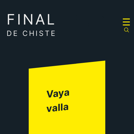
FINAL
RULETA
☰
DE
CHISTES
DE CHISTE
Vaya
valla