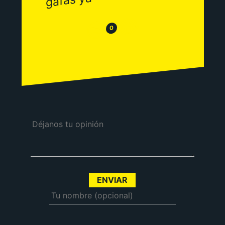
😂
😒
0