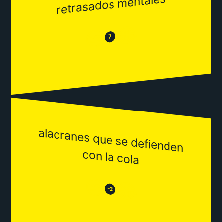
retrasados mentales
😂
😒
7
alacranes que se defienden
con la cola
😒
😂
-2