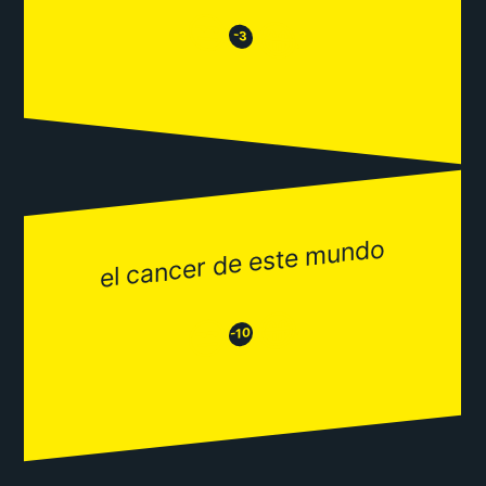
😒
😂
-3
el cancer de este mundo
😂
😒
-10