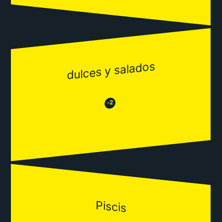
dulces y salados
😂
😒
-2
Piscis