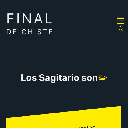
FINAL
RULETA
☰
DE
CHISTES
DE CHISTE
Los Sagitario son
✏️