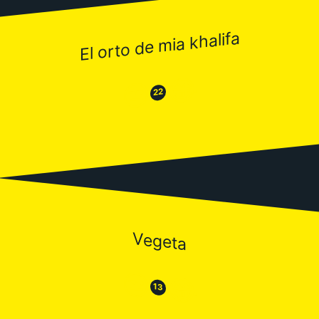
El orto de mia khalifa
😂
😒
22
Vegeta
😒
😂
13