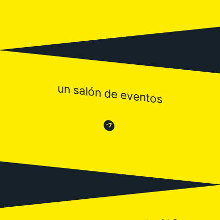
un salón de eventos
😒
😂
-7