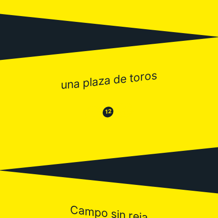
una plaza de toros
😂
😒
12
Campo sin reja