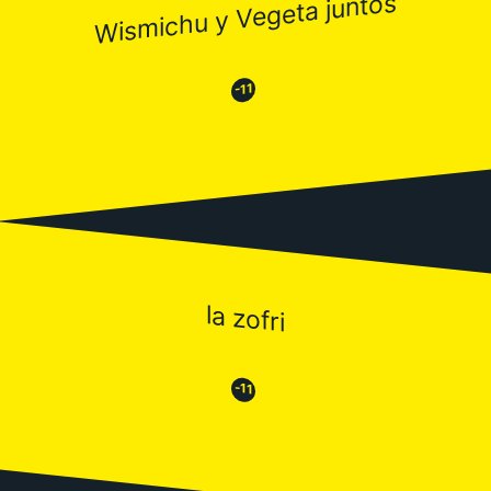
Wismichu y Vegeta juntos
😂
😒
-11
la zofri
😒
😂
-11