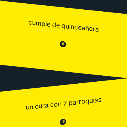
cumple de quinceañera
😒
😂
5
un cura con 7 parroquias
😂
😒
-5