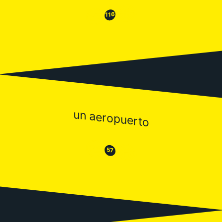
😂
😒
116
un aeropuerto
😒
😂
57