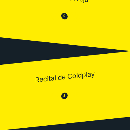
😒
😂
9
Recital de Coldplay
😂
😒
8