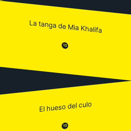
La tanga de Mia Khalifa
😒
😂
12
El hueso del culo
😂
😒
12