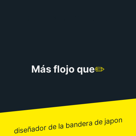
RULETA DE CHISTES
Más flojo que
✏️
diseñador de la bandera de japon