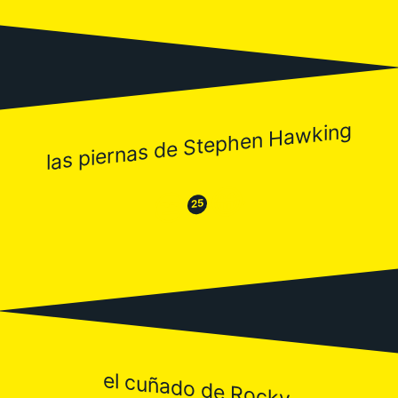
las piernas de Stephen Hawking
😂
😒
25
el cuñado de Rocky.