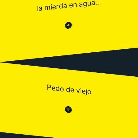
la mierda en agua…
😂
😒
4
Pedo de viejo
😒
😂
3