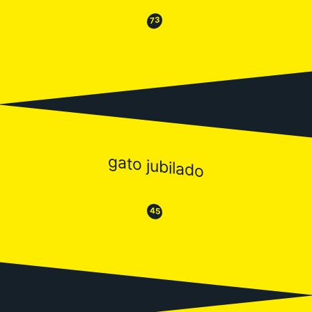
😂
😒
73
gato jubilado
😒
😂
45