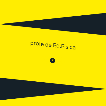
profe de Ed.Fisica
😒
😂
7