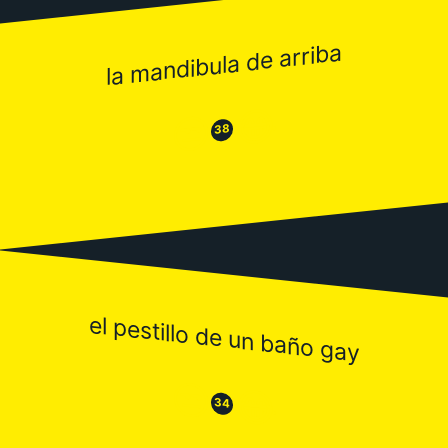
la mandibula de arriba
😂
😒
38
el pestillo de un baño gay
😒
😂
34