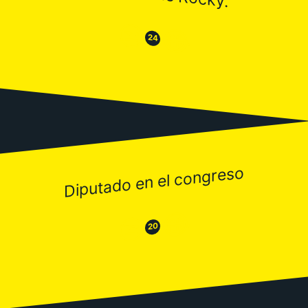
😒
😂
24
Diputado en el congreso
😂
😒
20