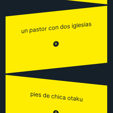
un pastor con dos iglesias
😂
😒
6
pies de chica otaku
😒
0