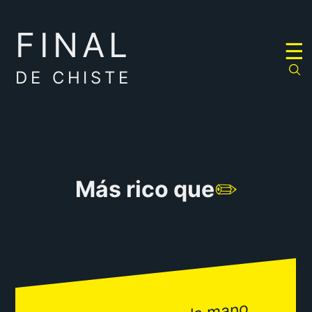
FINAL
RULETA
☰
DE
CHISTES
DE CHISTE
Más rico que
✏️