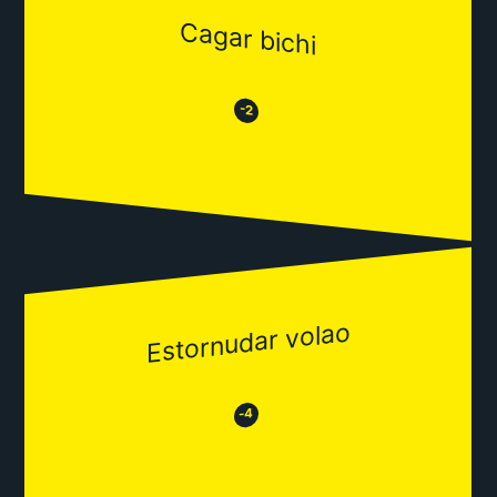
Cagar bichi
😒
😂
-2
Estornudar volao
😂
😒
-4