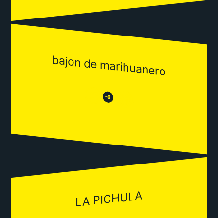
bajon de marihuanero
😒
😂
-6
LA PICHULA