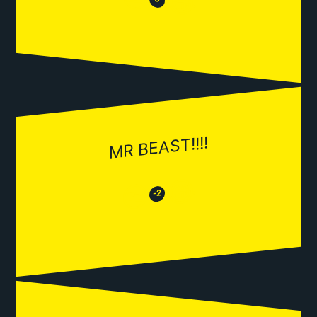
😂
MR BEAST!!!!
😂
😒
-2