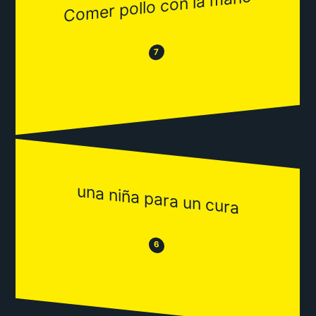
Comer pollo con la mano
😂
😒
7
una niña para un cura
😒
😂
6