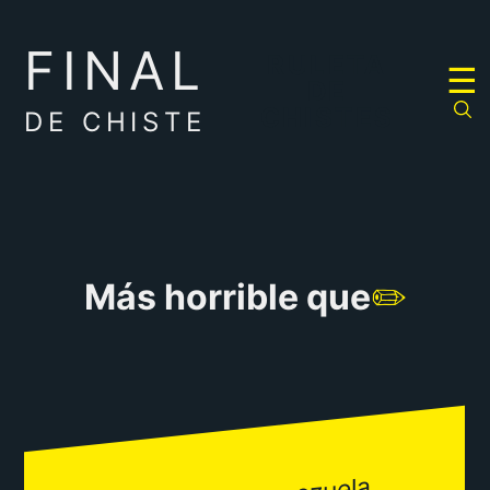
FINAL
RULETA
☰
DE
CHISTES
DE CHISTE
Más horrible que
✏️