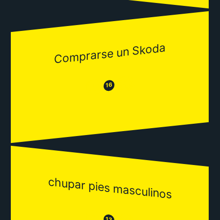
Comprarse un Skoda
😂
😒
16
chupar pies masculinos
😒
13