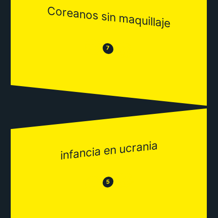
Coreanos sin maquillaje
😒
😂
7
infancia en ucrania
😂
😒
5