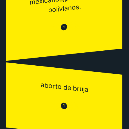
bolivianos.
😂
😒
1
aborto de bruja
😒
😂
1