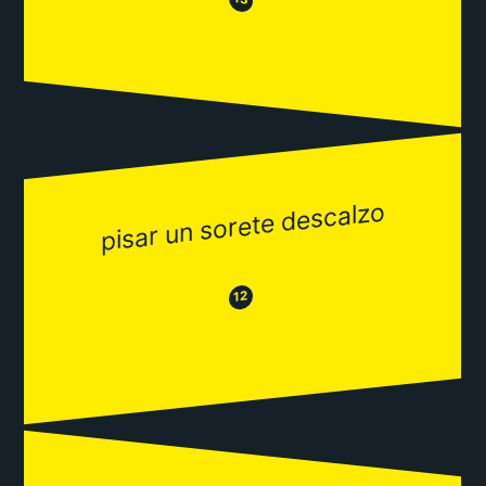
😂
pisar un sorete descalzo
😂
😒
12