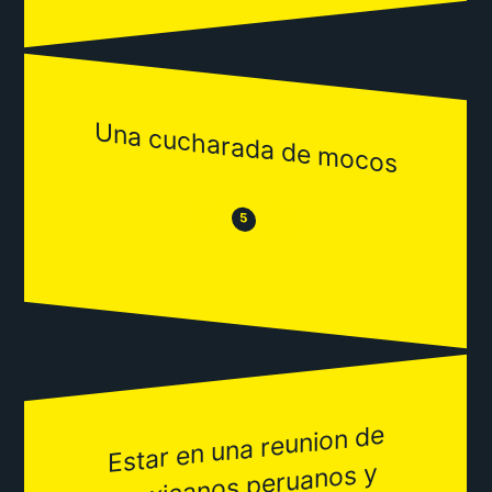
Una cucharada de mocos
😒
😂
5
Estar en una reunion de
mexicanos,peruanos y