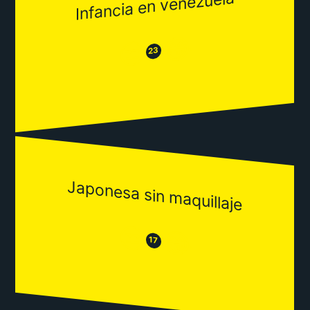
Infancia en venezuela
😂
😒
23
Japonesa sin maquillaje
😒
😂
17