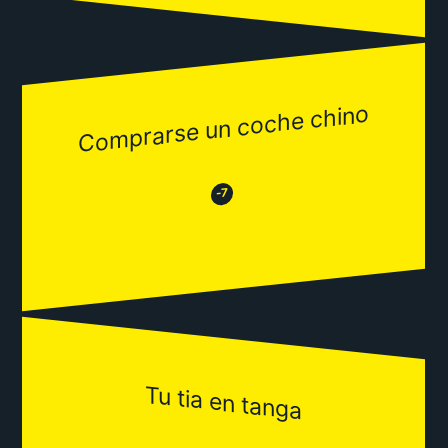
Comprarse un coche chino
😂
😒
-7
Tu tia en tanga