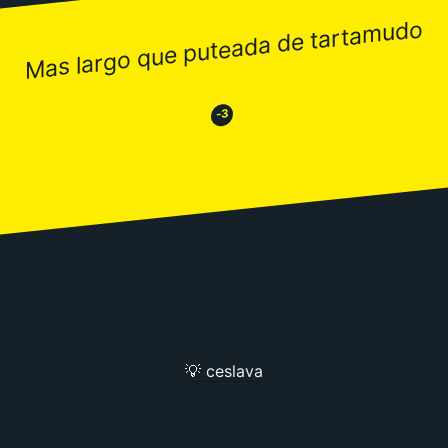
Mas largo que puteada de tartamudo
😂
😒
-3
💡 ceslava