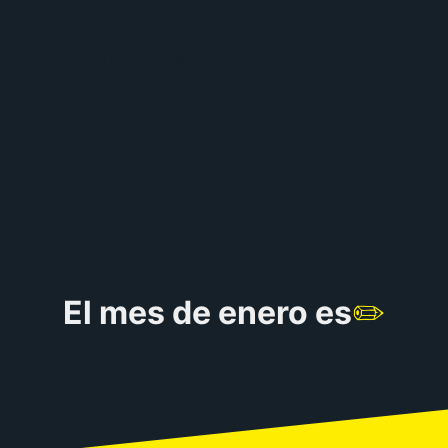
RULETA DE CHISTES
El mes de enero es
✏️